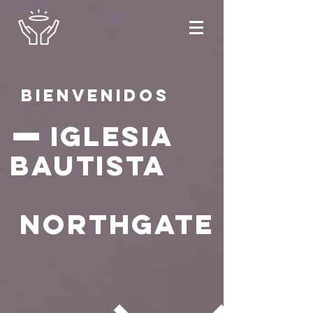
bienvenidos
iglesia
bautista
northgate